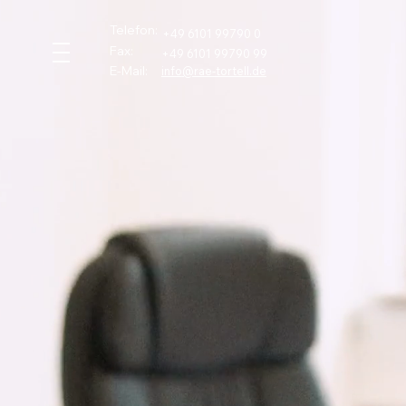
Telefon:
+49 6101 99790 0
Fax:
+49 6101 99790 99
E-Mail:
info
@rae-tortell.de